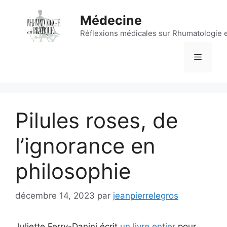
Aller
Médecine
au
contenu
Réflexions médicales sur Rhumatologie 
Menu
Pilules roses, de
l’ignorance en
philosophie
décembre 14, 2023
par
jeanpierrelegros
Juliette Ferry-Danini écrit
un livre entier
pour